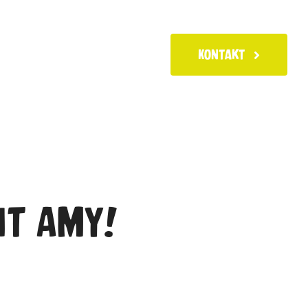
Kontakt
iten
News
it Amy!