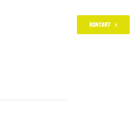
Kontakt
iten
News
t0bsa