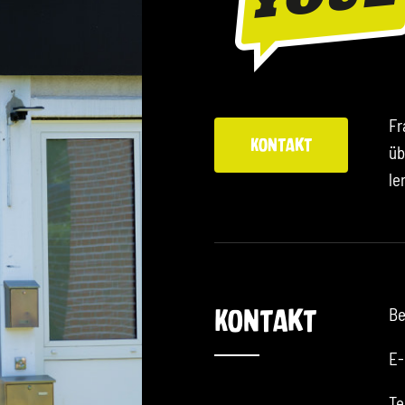
Fr
Kontakt
üb
le
Be
Kontakt
E-
Te